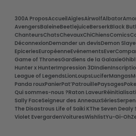
300
A Propos
Accueil
Aigles
Airwolf
Albator
Amo
Avengers
Baleine
Beetlejuice
Berserk
Black But
Chanteurs
Chats
Chevaux
Chi
Chiens
Comics
Co
Déconnexion
Demander un devis
Demon Slaye
Epiceries
Européenne
Evénements
EverCompa
Game of Thrones
Gardiens de la Galaxie
Ghibl
Hunter x Hunter
Impression 3D
Indien
Inscripti
League of Legends
Lion
Loups
Lucifer
Mangas
M
Panda roux
Panier
Pat’Patrouille
Paysages
Pok
Qui sommes-nous ?
Raton Laveur
Réinitialisa
Sally Face
Seigneur des Anneaux
Séries
Serpen
The Disastrous Life of Saiki K
The Seven Dealy 
Violet Evergarden
Voitures
Wishlist
Yu-Gi-Oh
Z