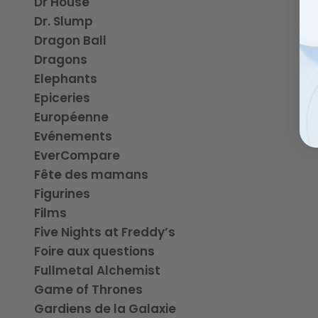
Dr House
Dr. Slump
Dragon Ball
Dragons
Elephants
Epiceries
Européenne
Evénements
EverCompare
Fête des mamans
Figurines
Films
Five Nights at Freddy’s
Foire aux questions
Fullmetal Alchemist
Game of Thrones
Gardiens de la Galaxie