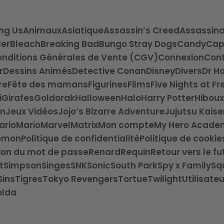
ng Us
Animaux
Asiatique
Assassin’s Creed
Assassina
ler
Bleach
Breaking Bad
Bungo Stray Dogs
Candy
Cap
nditions Générales de Vente (CGV)
Connexion
Con
r
Dessins Animés
Detective Conan
Disney
Divers
Dr H
re
Fête des mamans
Figurines
Films
Five Nights at F
i
Girafes
Goldorak
Halloween
Halo
Harry Potter
Hiboux
on
Jeux Vidéos
Jojo’s Bizarre Adventure
Jujutsu Kaise
ario
Mario
Marvel
Matrix
Mon compte
My Hero Acade
emon
Politique de confidentialité
Politique de cookie
tion du mot de passe
Renard
Requin
Retour vers le fu
t
Simpson
Singes
SNK
Sonic
South Park
Spy x Family
Sq
Sins
Tigres
Tokyo Revengers
Tortue
Twilight
Utilisateu
elda