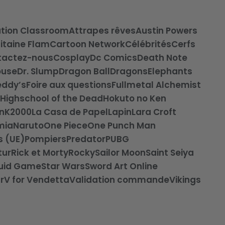
tion Classroom
Attrapes rêves
Austin Powers
itaine Flam
Cartoon Network
Célébrités
Cerfs
tactez-nous
Cosplay
Dc Comics
Death Note
ouse
Dr. Slump
Dragon Ball
Dragons
Elephants
reddy’s
Foire aux questions
Fullmetal Alchemist
Highschool of the Dead
Hokuto no Ken
n
K2000
La Casa de Papel
Lapin
Lara Croft
mia
Naruto
One Piece
One Punch Man
s (UE)
Pompiers
Predator
PUBG
tur
Rick et Morty
Rocky
Sailor Moon
Saint Seiya
uid Game
Star Wars
Sword Art Online
r
V for Vendetta
Validation commande
Vikings