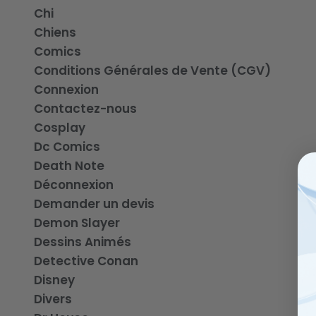
Chi
Chiens
Comics
Conditions Générales de Vente (CGV)
Connexion
Contactez-nous
Cosplay
Dc Comics
Death Note
Déconnexion
Demander un devis
Demon Slayer
Dessins Animés
Detective Conan
Disney
Divers